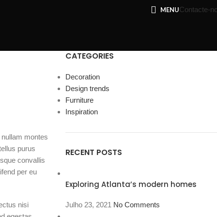
Contacte-n
MENU
CATEGORIES
Decoration
Design trends
Furniture
Inspiration
at nullam montes
tellus purus
RECENT POSTS
isque convallis
eifend per eu
Exploring Atlanta’s modern homes
ectus nisi
Julho 23, 2021
No Comments
nd egestas