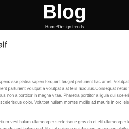
Blog
Home
Design trends
lf
suspendisse platea sapien torquent feugiat parturient hac amet. Volutp
rit parturient volutpat a volutpat a at felis ridiculus.Consequat netus 
s non a porttitor in magna vitae. Pharetra porttitor a ligula dui sceler
a scelerisque dolor. Volutpat nullam montes mollis ad mauris in orci el
etium vestibulum ullamcorper scelerisque gravida et elit ullamcorper l
 commodo vestibulum sed. Nisi at quisque dui dapibus maecenas eleife